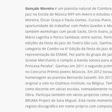
Gonçalo Moreira
é um pianista natural de Coimbra.
Jazz na Escola de Música RIFF em Aveiro e estudou
Moreira, Óscar Graça e Paulo Gomes. Cursou Piano 
oportunidade de trabalhar com Pedro Guedes e Ab
também workshops com Jacob Sacks, Orrin Evans, Jo
Mário Laginha e Perico Sambeat, entre outros. Partici
edições da Festa do Jazz do Teatro São Luiz. Ganho
categoria de Combo na 6ª Edição da Festa do Jazz d
representação da ESMAE. Fez parte do grupo de Ja
Groove Merchants e compôs a banda sonora para a 
Princesa Peralta”. Ganhou em 2011 o segundo prém
no Concurso Prémio Jovens Músicos. Em 2012 tocou
homenagem ao pianista Bernardo Sassetti. Em 201
original a solo no Orpheus Institute, na Bélgica. T
como docente em várias escolas, nomeadamente no
Obra. Participa também em vários projectos como p
BRUMA Project de Sara Miguel. Está neste momento
registo discográfico em nome próprio com composiç