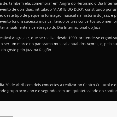
ra de, também ela, comemorar em Angra do Heroísmo o Dia Internac
vento de dois dias, intitulado “A ARTE DO DUO”, constituído por 
ão deste tipo de pequena formação musical na história do jazz, e p
vento foi um sucesso musical, tendo os três concertos sido memor
ter anualmente a celebração do Dia Internacional do Jazz.
stival Angrajazz, que se realiza desde 1999, pretende-se organiz
a ser um marco no panorama musical anual dos Açores, e, pela sua
 do gosto pelo Jazz na Região.
dia 30 de Abril com dois concertos a realizar no Centro Cultural e
nde grupo açoriano e o segundo com um quinteto vindo do contin