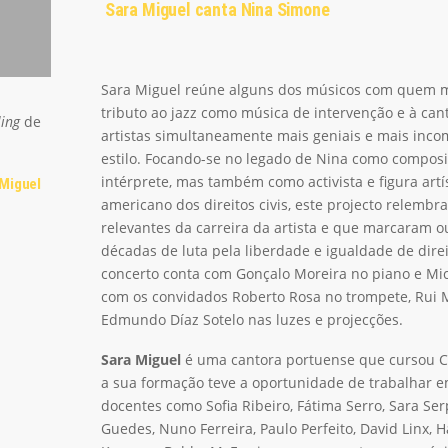
Sara Miguel canta Nina Simone
Sara Miguel reúne alguns dos músicos com quem m
tributo ao jazz como música de intervenção e à ca
ling
de
artistas simultaneamente mais geniais e mais inco
estilo. Focando-se no legado de Nina como composit
intérprete, mas também como activista e figura art
Miguel
americano dos direitos civis, este projecto relemb
relevantes da carreira da artista e que marcaram 
décadas de luta pela liberdade e igualdade de dir
concerto conta com Gonçalo Moreira no piano e Mic
com os convidados Roberto Rosa no trompete, Rui 
Edmundo Díaz Sotelo nas luzes e projecções.
Sara Miguel
é uma cantora portuense que cursou C
a sua formação teve a oportunidade de trabalhar 
docentes como Sofia Ribeiro, Fátima Serro, Sara Ser
Guedes, Nuno Ferreira, Paulo Perfeito, David Linx, 