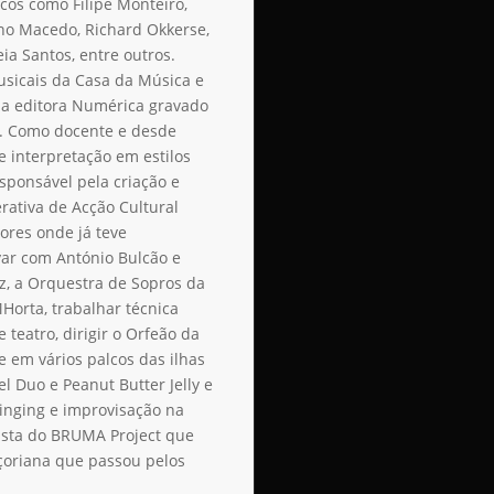
cos como Filipe Monteiro,
uno Macedo, Richard Okkerse,
ia Santos, entre outros.
usicais da Casa da Música e
la editora Numérica gravado
s. Como docente e desde
e interpretação em estilos
esponsável pela criação e
rativa de Acção Cultural
ores onde já teve
var com António Bulcão e
z, a Orquestra de Sopros da
Horta, trabalhar técnica
 teatro, dirigir o Orfeão da
e em vários palcos das ilhas
l Duo e Peanut Butter Jelly e
singing e improvisação na
alista do BRUMA Project que
çoriana que passou pelos