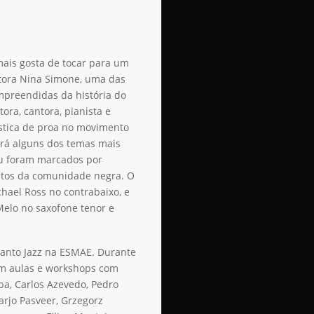
ais gosta de tocar para um
ntora Nina Simone, uma das
mpreendidas da história do
ora, cantora, pianista e
ística de proa no movimento
rará alguns dos temas mais
ou foram marcados por
eitos da comunidade negra. O
hael Ross no contrabaixo, e
Melo no saxofone tenor e
anto Jazz na ESMAE. Durante
em aulas e workshops com
pa, Carlos Azevedo, Pedro
Harjo Pasveer, Grzegorz