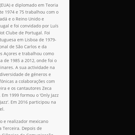
 (EUA) e diplomado em Teoria
te 1974 e 75 trabalhou com o
adá e o Reino Unido e
gal e foi convidado por Luís
ot Clube de Portugal. Foi
rtuguesa em Lisboa de 1979-
onal de São Carlos e da
s Açores e trabalhou como
a de 1985 a 2012, onde foi o
linares. A sua actividade na
diversidade de géneros e
nfónicas a colaborações com
ira e os cantautores Zeca
. Em 1999 formou o ‘Only Jazz
Jazz’. Em 2016 participou na
el.
o e realizador mexicano
a Terceira. Depois de