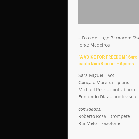
– Foto de Hugo Bernardo
; Sty
Jorge Medeiros
“A VOICE FOR FREEDOM” Sara 
canta Nina Simone
– Açores
Sara Miguel – voz
Gonçalo Moreira – piano
Michael Ross – contrabaixo
Edmundo Diaz – audiovisual
convidados:
Roberto Rosa – trompete
Rui Melo – saxofone