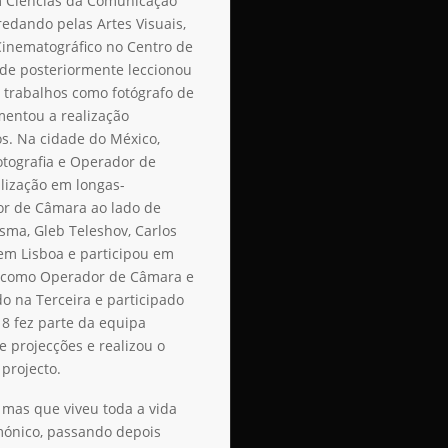
em Ciências da Comunicação
redando pelas Artes Visuais,
Cinematográfico no Centro de
onde posteriormente leccionou
 trabalhos como fotógrafo de
entou a realização
os. Na cidade do México,
otografia e Operador de
lização em longas-
r de Câmara ao lado de
sma, Gleb Teleshov, Carlos
em Lisboa e participou em
o como Operador de Câmara e
do na Terceira e participado
18 fez parte da equipa
e projecções e realizou o
projecto.
mas que viveu toda a vida
mónico, passando depois