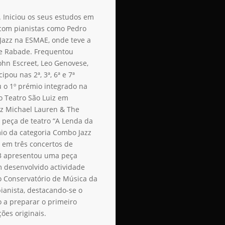
 Iniciou os seus estudos em
 com pianistas como Pedro
Jazz na ESMAE, onde teve a
e Rabade. Frequentou
hn Escreet, Leo Genovese,
pou nas 2ª, 3ª, 6ª e 7ª
u o 1º prémio integrado na
o Teatro São Luiz em
zz Michael Lauren & The
peça de teatro “A Lenda da
io da categoria Combo Jazz
 em três concertos de
3 apresentou uma peça
em desenvolvido actividade
 Conservatório de Música da
ianista, destacando-se o
 a preparar o primeiro
ões originais.