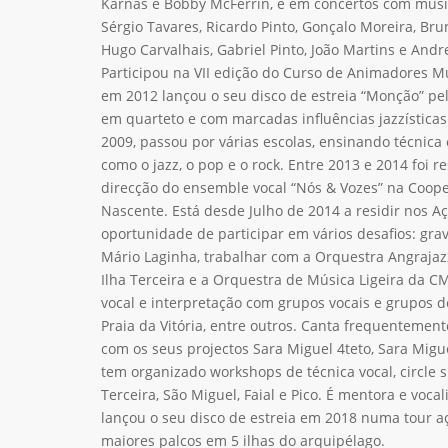
Karnas e Bobby McFerrin, e em concertos com músi
Sérgio Tavares, Ricardo Pinto, Gonçalo Moreira, Br
Hugo Carvalhais, Gabriel Pinto, João Martins e Andre
Participou na VII edição do Curso de Animadores M
em 2012 lançou o seu disco de estreia “Monção” pe
em quarteto e com marcadas influências jazzística
2009, passou por várias escolas, ensinando técnica 
como o jazz, o pop e o rock. Entre 2013 e 2014 foi r
direcção do ensemble vocal “Nós & Vozes” na Coope
Nascente. Está desde Julho de 2014 a residir nos Aç
oportunidade de participar em vários desafios: gra
Mário Laginha, trabalhar com a Orquestra Angrajaz
Ilha Terceira e a Orquestra de Música Ligeira da CM
vocal e interpretação com grupos vocais e grupos de
Praia da Vitória, entre outros. Canta frequentement
com os seus projectos Sara Miguel 4teto, Sara Migue
tem organizado workshops de técnica vocal, circle 
Terceira, São Miguel, Faial e Pico. É mentora e voc
lançou o seu disco de estreia em 2018 numa tour a
maiores palcos em 5 ilhas do arquipélago.