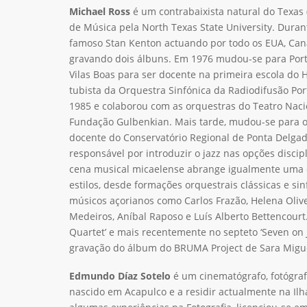
Michael Ross
é um contrabaixista natural do Texas
de Música pela North Texas State University. Duran
famoso Stan Kenton actuando por todo os EUA, Can
gravando dois álbuns. Em 1976 mudou-se para Portu
Vilas Boas para ser docente na primeira escola do H
tubista da Orquestra Sinfónica da Radiodifusão Po
1985 e colaborou com as orquestras do Teatro Naci
Fundação Gulbenkian. Mais tarde, mudou-se para o
docente do Conservatório Regional de Ponta Delgad
responsável por introduzir o jazz nas opções discip
cena musical micaelense abrange igualmente uma 
estilos, desde formações orquestrais clássicas e si
músicos açorianos como Carlos Frazão, Helena Olive
Medeiros, Aníbal Raposo e Luís Alberto Bettencourt
Quartet’ e mais recentemente no septeto ‘Seven on 
gravação do álbum do BRUMA Project de Sara Migu
Edmundo Díaz Sotelo
é um cinematógrafo, fotógraf
nascido em Acapulco e a residir actualmente na Ilh