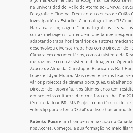
algumas experiências na Fotografia, licenciou-se 
na Universidad del Valle de Atemajac (UNIVA), enve
Fotografia e Cinema. Frequentou o curso de Guião 
Investigación y Estudios Cinematográficos (CIEC), 
Narrativa e Linguagem Cinematográficos. Fez vários
curtas-metragens, formato em que também experim
adaptando trabalhos literários de autores mexican
desenvolveu diversos trabalhos como Director de F
Câmara em documentários, como Assistente de Rea
metragens e como Assistente de Imagem e Operado
Acácio de Almeida, Christophe Beaucarne, Bert Hait
Lopes e Edgar Moura. Mais recentemente, fixou-se 
vários projectos de cinema português, trabalhand
Director de Fotografia. Nos últimos anos tem residi
em projectos culturais dentro e fora da ilha. Em 20
técnica da tour BRUMA Project como técnico de luz 
videoclip para o tema ‘O Sol’ do disco homónimo do 
Roberto Rosa
é um trompetista nascido no Canadá 
nos Açores. Começou a sua formação no meio filar