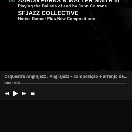
04
AARON PARKS & WALTER SMITH III
Playing the Ballads of and by John Coltrane
SFJAZZ COLLECTIVE
Native Dancer Plus New Compositions
Orquestra Angrajazz . Angrajazz – composição e arranjo de Pedro Moreira
0:00
/
0:00